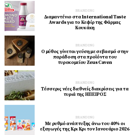
BRANDING
Διαμαντένιο στα International Taste
Awards για το Κεφίρ της Φάρμας
Κουκάκη
BRANDING
Ο μύθος γίνεται γεύση με σεβασμό στην
παράδοση στα προϊόντα του
τυροκομείου Zeus Caven
BRANDING
Τέσσερις νέες διεθνείς διακρίσεις για τα
τυριά της ΗΠΕΙΡΟΣ
BRANDING
Με ρυθμό ανάπτυξης άνω του 40% οι
εξαγωγές της Κρι Κρι τον Ιανουάριο 2026