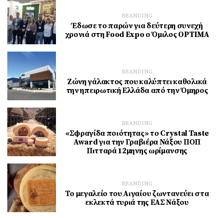
BRANDING
Έδωσε το παρών για δεύτερη συνεχή
χρονιά στη Food Expo ο Όμιλος OPTIMA
BRANDING
Ζώνη γάλακτος που καλύπτει καθολικά
την ηπειρωτική Ελλάδα από την Όμηρος
BRANDING
«Σφραγίδα ποιότητας» το Crystal Taste
Award για την Γραβιέρα Νάξου ΠΟΠ
Πιτταρά 12μηνης ωρίμανσης
BRANDING
Το μεγαλείο του Αιγαίου ζωντανεύει στα
εκλεκτά τυριά της ΕΑΣ Νάξου