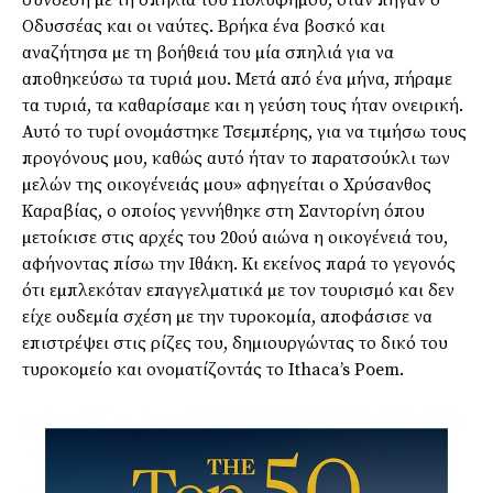
σύνδεση µε τη σπηλιά του Πολύφηµου, όταν πήγαν ο
Οδυσσέας και οι ναύτες. Βρήκα ένα βοσκό και
αναζήτησα µε τη βοήθειά του µία σπηλιά για να
αποθηκεύσω τα τυριά µου. Μετά από ένα µήνα, πήραµε
τα τυριά, τα καθαρίσαµε και η γεύση τους ήταν ονειρική.
Αυτό το τυρί ονοµάστηκε Τσεµπέρης, για να τιµήσω τους
προγόνους µου, καθώς αυτό ήταν το παρατσούκλι των
µελών της οικογένειάς µου» αφηγείται ο Χρύσανθος
Καραβίας, ο οποίος γεννήθηκε στη Σαντορίνη όπου
µετοίκισε στις αρχές του 20ού αιώνα η οικογένειά του,
αφήνοντας πίσω την Ιθάκη. Κι εκείνος παρά το γεγονός
ότι εµπλεκόταν επαγγελµατικά µε τον τουρισµό και δεν
είχε ουδεµία σχέση µε την τυροκοµία, αποφάσισε να
επιστρέψει στις ρίζες του, δηµιουργώντας το δικό του
τυροκοµείο και ονοµατίζοντάς το Ithaca’s Poem.