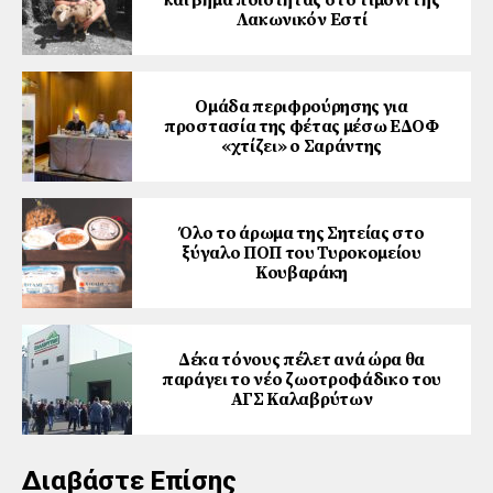
Λακωνικόν Εστί
Ομάδα περιφρούρησης για
προστασία της φέτας μέσω ΕΔΟΦ
«χτίζει» ο Σαράντης
Όλο το άρωμα της Σητείας στο
ξύγαλο ΠΟΠ του Τυροκομείου
Κουβαράκη
Δέκα τόνους πέλετ ανά ώρα θα
παράγει το νέο ζωοτροφάδικο του
ΑΓΣ Καλαβρύτων
Διαβάστε Επίσης