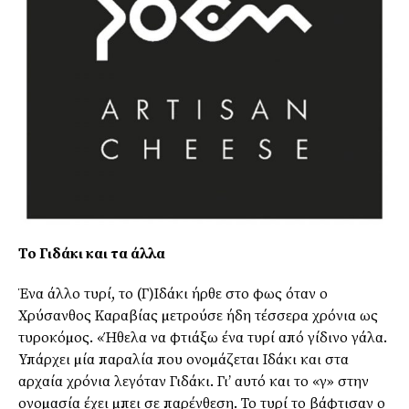
Το Γιδάκι και τα άλλα
Ένα άλλο τυρί, το (Γ)Ιδάκι ήρθε στο φως όταν ο
Χρύσανθος Καραβίας µετρούσε ήδη τέσσερα χρόνια ως
τυροκόµος. «Ήθελα να φτιάξω ένα τυρί από γίδινο γάλα.
Υπάρχει µία παραλία που ονοµάζεται Ιδάκι και στα
αρχαία χρόνια λεγόταν Γιδάκι. Γι’ αυτό και το «γ» στην
ονοµασία έχει µπει σε παρένθεση. Το τυρί το βάφτισαν ο