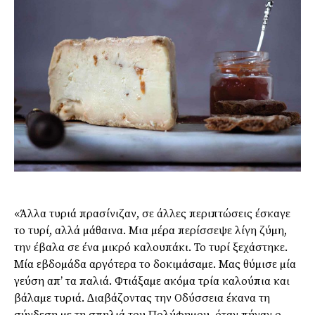
«Άλλα τυριά πρασίνιζαν, σε άλλες περιπτώσεις έσκαγε
το τυρί, αλλά µάθαινα. Μια µέρα περίσσεψε λίγη ζύµη,
την έβαλα σε ένα µικρό καλουπάκι. Το τυρί ξεχάστηκε.
Μία εβδοµάδα αργότερα το δοκιµάσαµε. Μας θύµισε µία
γεύση απ’ τα παλιά. Φτιάξαµε ακόµα τρία καλούπια και
βάλαµε τυριά. ∆ιαβάζοντας την Οδύσσεια έκανα τη