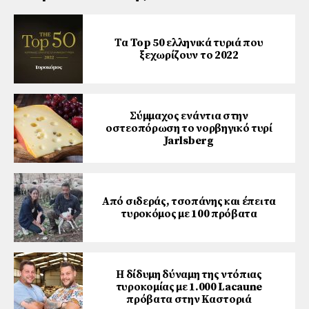
Τα Top 50 ελληνικά τυριά που
ξεχωρίζουν το 2022
Σύμμαχος ενάντια στην
οστεοπόρωση το νορβηγικό τυρί
Jarlsberg
Από σιδεράς, τσοπάνης και έπειτα
τυροκόμος με 100 πρόβατα
Η δίδυμη δύναμη της ντόπιας
τυροκομίας με 1.000 Lacaune
πρόβατα στην Καστοριά