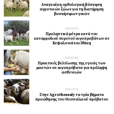
Αναγκαία η ορθολογική βόσκηση
αγροτικών ζώων για τη διατήρηση
βοσκήσιμων γαιών
REPORTS
Προληπτικά μέτρα κατά του
καταρροϊκού πυρετού αιγοπροβάτων σε
Κεφαλονιά και Ιθάκη
FARMING
Πρακτικές βελτίωσης της υγειάς των
μαστών σε αιγοπρόβατα για πρόληψη
ασθενειών
REPORTS
Στην Agrothessaly τα τρία βήματα
προώθησης του Θεσσαλικού πρόβατου