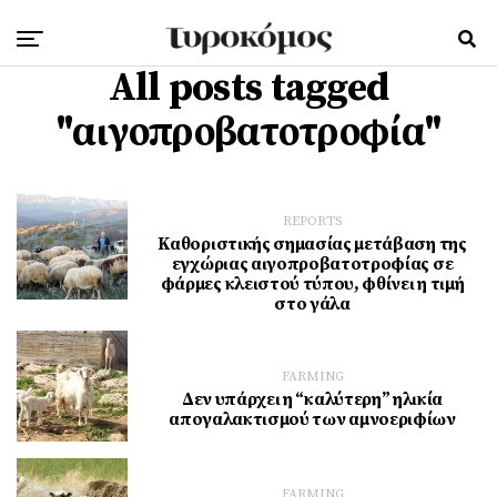
All posts tagged
"αιγοπροβατοτροφία"
REPORTS
Καθοριστικής σημασίας μετάβαση της
εγχώριας αιγοπροβατοτροφίας σε
φάρμες κλειστού τύπου, φθίνει η τιμή
στο γάλα
FARMING
Δεν υπάρχει η “καλύτερη” ηλικία
απογαλακτισμού των αμνοεριφίων
FARMING