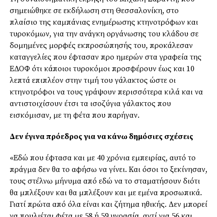
σημειώθηκε σε εκδήλωση στη Θεσσαλονίκη, στο
πλαίσιο της καμπάνιας ενημέρωσης κτηνοτρόφων και
τυροκόμων, για την ανάγκη οργάνωσης του κλάδου σε
δομημένες μορφές εκπροσώπησής του, προκάλεσαν
καταγγελίες που έφτασαν προ ημερών στα γραφεία της
ΕΔΟΦ ότι κάποιοι τυροκόμοι προσφέρουν έως και 10
λεπτά επιπλέον στην τιμή του γάλακτος ώστε οι
κτηνοτρόφοι να τους γράψουν περισσότερα κιλά και να
αντιστοιχίσουν έτσι τα ισοζύγια γάλακτος που
εισκόμισαν, με τη φέτα που παρήγαν.
Δεν έγινα πρόεδρος για να κάνω δημόσιες σχέσεις
«Εδώ που έφτασα και με 40 χρόνια εμπειρίας, αυτό το
πράγμα δεν θα το αφήσω να γίνει. Και όσοι το ξεκίνησαν,
τους στέλνω μήνυμα από εδώ να το σταματήσουν διότι
θα μπλέξουν και θα μπλέξουν και με εμένα προσωπικά.
Γιατί πρώτα από όλα είναι και ζήτημα ηθικής. Δεν μπορεί
να πουλιέται φέτα με 58 ή 59 υγρασία, αντί για 56 και