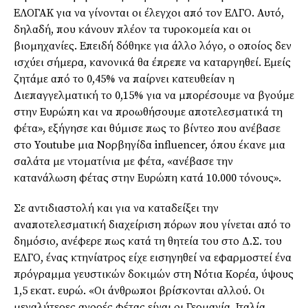
ΕΛΟΓΑΚ για να γίνονται οι έλεγχοι από τον ΕΛΓΟ. Αυτό,
δηλαδή, που κάνουν πλέον τα τυροκομεία και οι
βιομηχανίες. Επειδή δόθηκε για άλλο λόγο, ο οποίος δεν
ισχύει σήμερα, κανονικά θα έπρεπε να καταργηθεί. Εμείς
ζητάμε από το 0,45% να παίρνει κατευθείαν η
Διεπαγγελματική το 0,15% για να μπορέσουμε να βγούμε
στην Ευρώπη και να προωθήσουμε αποτελεσματικά τη
φέτα», εξήγησε και θύμισε πως το βίντεο που ανέβασε
στο Youtube μια Νορβηγίδα influencer, όπου έκανε μια
σαλάτα με ντοματίνια με φέτα, «ανέβασε την
κατανάλωση φέτας στην Ευρώπη κατά 10.000 τόνους».
Σε αντιδιαστολή και για να καταδείξει την
αναποτελεσματική διαχείριση πόρων που γίνεται από το
δημόσιο, ανέφερε πως κατά τη θητεία του στο Δ.Σ. του
ΕΛΓΟ, ένας κτηνίατρος είχε εισηγηθεί να εφαρμοστεί ένα
πρόγραμμα γευστικών δοκιμών στη Νότια Κορέα, ύψους
1,5 εκατ. ευρώ. «Οι άνθρωποι βρίσκονται αλλού. Οι
μεγαλύτερες αγορές φέτας είναι οι Γερμανία, Ιταλία,