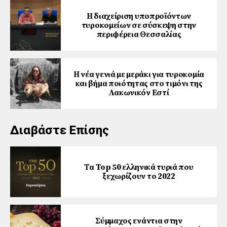
Η διαχείριση υποπροϊόντων
τυροκομείων σε σύσκεψη στην
περιφέρεια Θεσσαλίας
Η νέα γενιά με μεράκι για τυροκομία
και βήμα ποιότητας στο τιμόνι της
Λακωνικόν Εστί
Διαβάστε Επίσης
Τα Top 50 ελληνικά τυριά που
ξεχωρίζουν το 2022
Σύμμαχος ενάντια στην