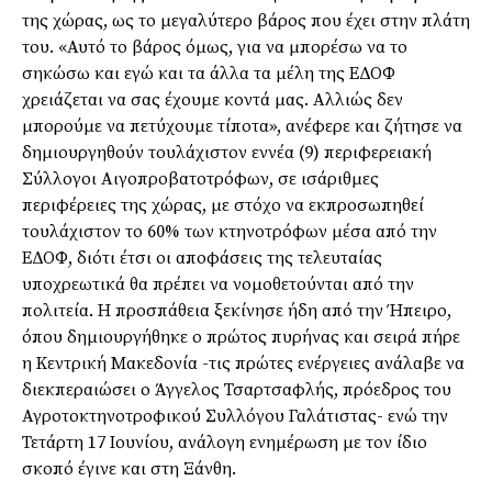
της χώρας, ως το μεγαλύτερο βάρος που έχει στην πλάτη
του. «Αυτό το βάρος όμως, για να μπορέσω να το
σηκώσω και εγώ και τα άλλα τα μέλη της ΕΔΟΦ
χρειάζεται να σας έχουμε κοντά μας. Αλλιώς δεν
μπορούμε να πετύχουμε τίποτα», ανέφερε και ζήτησε να
δημιουργηθούν τουλάχιστον εννέα (9) περιφερειακή
Σύλλογοι Αιγοπροβατοτρόφων, σε ισάριθμες
περιφέρειες της χώρας, με στόχο να εκπροσωπηθεί
τουλάχιστον το 60% των κτηνοτρόφων μέσα από την
ΕΔΟΦ, διότι έτσι οι αποφάσεις της τελευταίας
υποχρεωτικά θα πρέπει να νομοθετούνται από την
πολιτεία. Η προσπάθεια ξεκίνησε ήδη από την Ήπειρο,
όπου δημιουργήθηκε ο πρώτος πυρήνας και σειρά πήρε
η Κεντρική Μακεδονία -τις πρώτες ενέργειες ανάλαβε να
διεκπεραιώσει ο Άγγελος Τσαρτσαφλής, πρόεδρος του
Αγροτοκτηνοτροφικού Συλλόγου Γαλάτιστας- ενώ την
Τετάρτη 17 Ιουνίου, ανάλογη ενημέρωση με τον ίδιο
σκοπό έγινε και στη Ξάνθη.