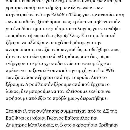
δύο κατευθύνσεις -για έλεγχο των κτηνοτρόφων και για
γραμματειακή υποστήριξη των εξαγωγών- των
κτηνιατρείων ανά την Ελλάδα. Τέλος για την ανασύσταση
των κοπαδιών, ξεκαθάρισε πως πρέπει να μηδενιστούν
για ένα διάστημα τα κρούσματα ευλογιάς για να ανάψει
το πράσινο φως από τις Βρυξέλλες. Στο σημείο αυτό
ζήτησε να αλλάξουν τα σχέδια δράσης για την
αντιμετώπιση των ζωονόσων, καθώς αποδείχθηκε πως
ήταν αναποτελεσματικά. «Ο τρόπος που έως τώρα
ενήργησε το κράτος, αποδεικνύεται ανεπαρκής και
πρέπει να τα ξανακάνουν από την αρχή, γιατί το 99%
των ζωονόσων έρχεται από την Τουρκία. Αυτό το
ξέρουμε. Αφού λοιπόν ξέρουμε από πού έρχεται ο
λύκος, δεν μπορούμε να τον κλείσουμε εκεί και να
αφήσουμε από έξω το πρόβλημα;», διερωτήθηκε.
Στο πάνελ της συζήτησης συμμετείχαν από το ΔΣ της
ΕΔΟΦ και οι κύριοι Γιώργος Βαϊόπουλος και
Δημήτρης Μπαλούκας, ενώ στο ακροατήριο βρέθηκαν