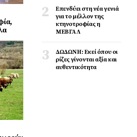
Επενδύει στη νέα γενιά
για το μέλλον της
φία,
κτηνοτροφίας η
λα
ΜΕΒΓΑΛ
ΔΩΔΩΝΗ: Εκεί όπου οι
ρίζες γίνονται αξία και
αυθεντικότητα