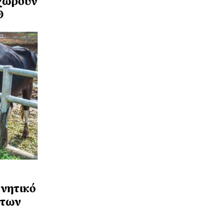
οχωρούν
Θ
νητικό
 των