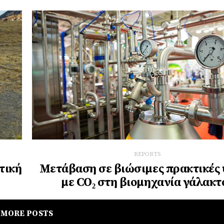
REPORTS
τική
Μετάβαση σε βιώσιμες πρακτικές
με CO₂ στη βιομηχανία γάλακτ
MORE POSTS