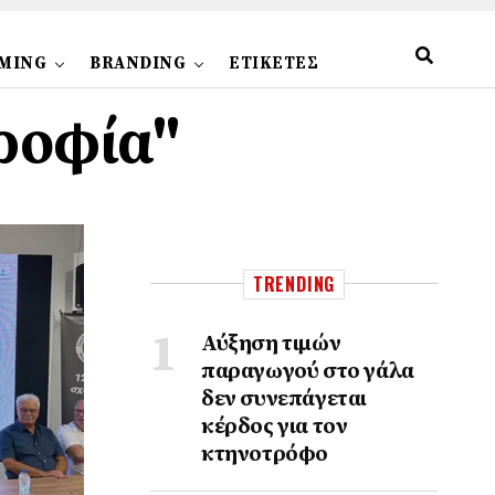
MING
BRANDING
ΕΤΙΚΕΤΕΣ
τροφία"
TRENDING
Αύξηση τιμών
παραγωγού στο γάλα
δεν συνεπάγεται
κέρδος για τον
κτηνοτρόφο