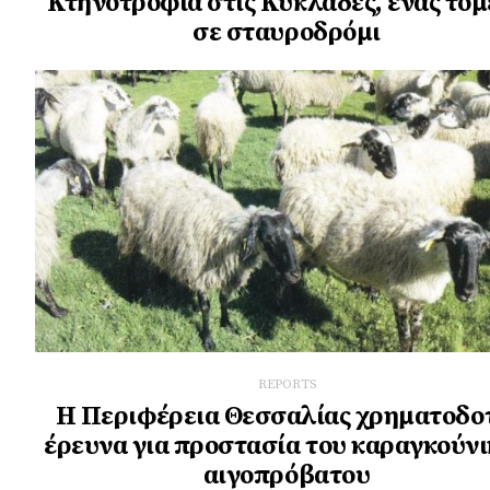
Κτηνοτροφία στις Κυκλάδες, ένας τομ
σε σταυροδρόμι
REPORTS
Η Περιφέρεια Θεσσαλίας χρηματοδο
έρευνα για προστασία του καραγκούν
αιγοπρόβατου