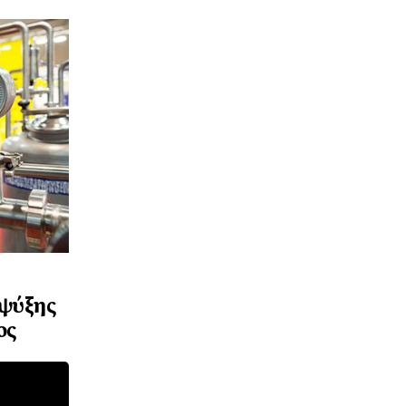
 ψύξης
ος