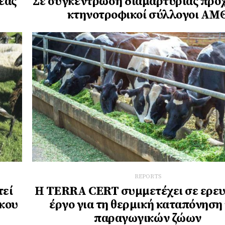
έας
Σε συγκέντρωση διαμαρτυρίας πρ
κτηνοτροφικοί σύλλογοι ΑΜ
REPORTS
τεί
Η TERRA CERT συμμετέχει σε ερευ
ικου
έργο για τη θερμική καταπόνηση
παραγωγικών ζώων