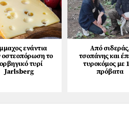
μμαχος ενάντια
Από σιδεράς
 οστεοπόρωση το
τσοπάνης και έπ
ορβηγικό τυρί
τυροκόμος με 
Jarlsberg
πρόβατα