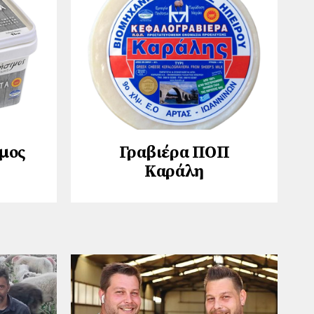
µος
Γραβιέρα ΠΟΠ
Καράλη