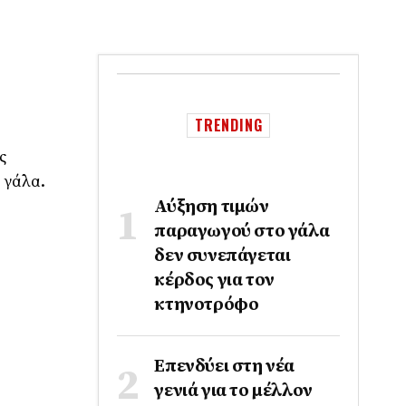
TRENDING
ς
 γάλα.
Αύξηση τιμών
παραγωγού στο γάλα
δεν συνεπάγεται
κέρδος για τον
κτηνοτρόφο
Επενδύει στη νέα
γενιά για το μέλλον