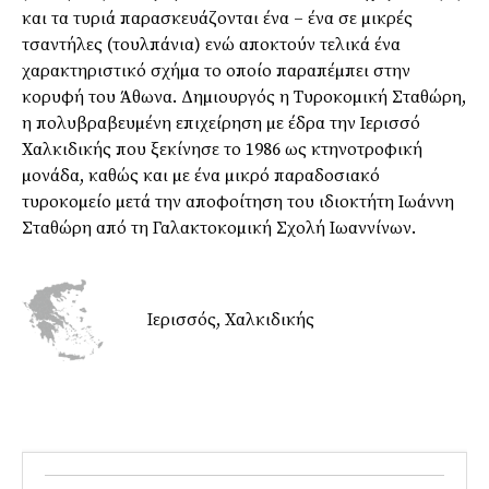
και τα τυριά παρασκευάζονται ένα – ένα σε µικρές
τσαντήλες (τουλπάνια) ενώ αποκτούν τελικά ένα
χαρακτηριστικό σχήµα το οποίο παραπέµπει στην
κορυφή του Άθωνα. Δηµιουργός η Τυροκοµική Σταθώρη,
η πολυβραβευµένη επιχείρηση µε έδρα την Ιερισσό
Χαλκιδικής που ξεκίνησε το 1986 ως κτηνοτροφική
µονάδα, καθώς και µε ένα µικρό παραδοσιακό
τυροκοµείο µετά την αποφοίτηση του ιδιοκτήτη Ιωάννη
Σταθώρη από τη Γαλακτοκοµική Σχολή Ιωαννίνων.
Ιερισσός, Χαλκιδικής