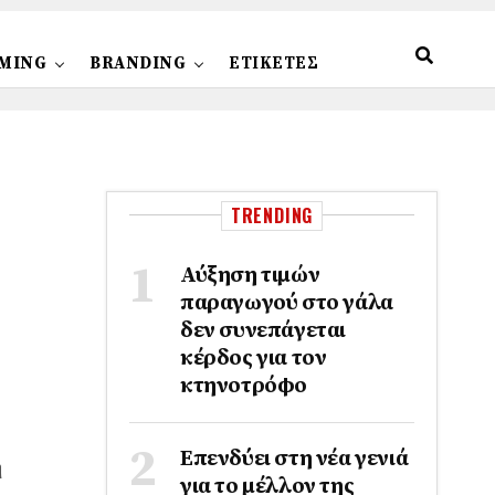
MING
BRANDING
ΕΤΙΚΕΤΕΣ
TRENDING
Αύξηση τιμών
παραγωγού στο γάλα
δεν συνεπάγεται
κέρδος για τον
κτηνοτρόφο
Επενδύει στη νέα γενιά
η
για το μέλλον της