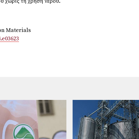
ύ χωρίς τη χρήση νερού.
on Materials
4.e03623