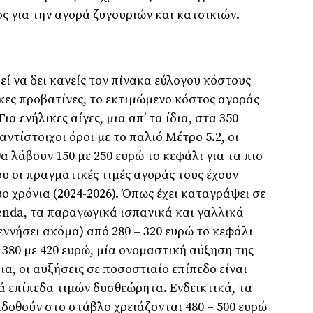
ς για την αγορά ζυγουριών και κατσικιών.
εί να δει κανείς τον πίνακα εύλογου κόστους
ικες προβατίνες, το εκτιµώµενο κόστος αγοράς
ια ενήλικες αίγες, µια απ’ τα ίδια, στα 350
ντίστοιχοι όροι µε το παλιό Μέτρο 5.2, οι
 λάβουν 150 µε 250 ευρώ το κεφάλι για τα πιο
υ οι πραγµατικές τιµές αγοράς τους έχουν
ο χρόνια (2024-2026). Όπως έχει καταγράψει σε
enda, τα παραγωγικά ισπανικά και γαλλικά
εννήσει ακόµα) από 280 – 320 ευρώ το κεφάλι
 380 µε 420 ευρώ, µία ονοµαστική αύξηση της
ια, οι αυξήσεις σε ποσοστιαίο επίπεδο είναι
ά επίπεδα τιµών δυσθεώρητα. Ενδεικτικά, τα
οθούν στο στάβλο χρειάζονται 480 – 500 ευρώ