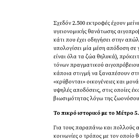
Σχεδόν 2.500 εκτροφές έχουν µείν
υγειονοµικής θανάτωσης αιγοπρο
κάτι που έχει οδηγήσει στην απώ
υπολογίσει µία µέση απόδοση σε γ
είναι όλα τα ζώα θηλυκά), πρόκει
τόνων πραγµατικού αιγοπρόβειου 
κάποια στιγµή να ξαναπέσουν στ
«κρύβονται» οικογένειες και µον
υψηλές αποδόσεις, στις οποίες έκ
βιωσιµότητας λόγω της ζωονόσου
Το πικρό ιστορικό µε το Μέτρο 5
Για τους παραπάνω και πολλούς α
κοινωνίες ο τρόπος µε τον οποίο