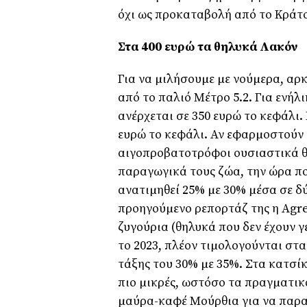
όχι ως προκαταβολή από το Κράτο
Στα 400 ευρώ τα θηλυκά Λακόν
Για να µιλήσουµε µε νούµερα, αρκ
από το παλιό Μέτρο 5.2. Για ενήλ
ανέρχεται σε 350 ευρώ το κεφάλι. Γ
ευρώ το κεφάλι. Αν εφαρµοστούν α
αιγοπροβατοτρόφοι ουσιαστικά θα
παραγωγικά τους ζώα, την ώρα πο
ανατιµηθεί 25% µε 30% µέσα σε δύ
προηγούµενο ρεπορτάζ της η Agr
ζυγούρια (θηλυκά που δεν έχουν γ
το 2023, πλέον τιµολογούνται στα
τάξης του 30% µε 35%. Στα κατσίκ
πιο µικρές, ωστόσο τα πραγµατικ
µαύρα-καφέ Μούρθια για να παραδ