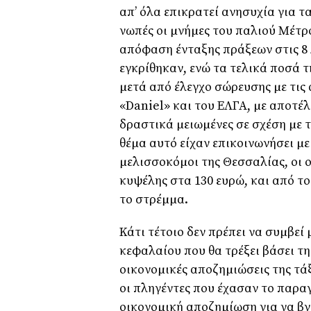
απ’ όλα επικρατεί ανησυχία για 
νωπές οι µνήµες του παλιού Μέτρο
απόφαση ένταξης πράξεων στις 8 
εγκρίθηκαν, ενώ τα τελικά ποσά 
µετά από έλεγχο σώρευσης µε τις
«Daniel» και του ΕΛΓΑ, µε αποτέλ
δραστικά µειωµένες σε σχέση µε τ
θέµα αυτό είχαν επικοινωνήσει µ
µελισσοκόµοι της Θεσσαλίας, οι 
κυψέλης στα 130 ευρώ, και από το
το στρέµµα.
Κάτι τέτοιο δεν πρέπει να συµβε
κεφαλαίου που θα τρέξει βάσει τ
οικονοµικές αποζηµιώσεις της τάξ
οι πληγέντες που έχασαν το παραγ
οικονοµική αποζηµίωση για να βγ