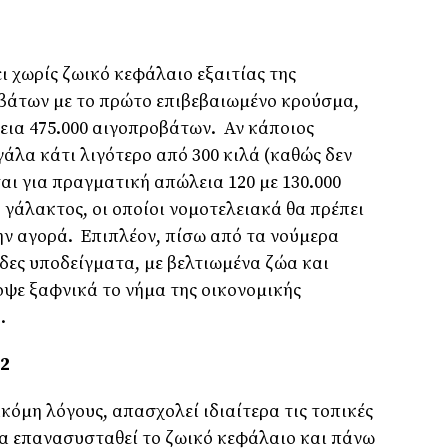
ει χωρίς ζωικό κεφάλαιο εξαιτίας της
βάτων µε το πρώτο επιβεβαιωµένο κρούσµα,
λεια 475.000 αιγοπροβάτων. Αν κάποιος
άλα κάτι λιγότερο από 300 κιλά (καθώς δεν
ται για πραγµατική απώλεια 120 µε 130.000
γάλακτος, οι οποίοι νοµοτελειακά θα πρέπει
ην αγορά. Επιπλέον, πίσω από τα νούµερα
άδες υποδείγµατα, µε βελτιωµένα ζώα και
οψε ξαφνικά το νήµα της οικονοµικής
.
.2
κόµη λόγους, απασχολεί ιδιαίτερα τις τοπικές
 θα επανασυσταθεί το ζωικό κεφάλαιο και πάνω