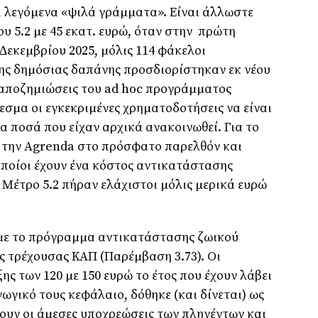
τα λεγόµενα «ψιλά γράµµατα». Είναι άλλωστε
υ 5.2 µε 45 εκατ. ευρώ, όταν στην πρώτη
∆εκεµβρίου 2025, µόλις 114 φάκελοι
της δηµόσιας δαπάνης προσδιορίστηκαν εκ νέου
 αποζηµιώσεις του ad hoc προγράµµατος
εσµα οι εγκεκριµένες χρηµατοδοτήσεις να είναι
α ποσά που είχαν αρχικά ανακοινωθεί. Για το
ε την Agrenda στο πρόσφατο παρελθόν και
οποίοι έχουν ένα κόστος αντικατάστασης
 Μέτρο 5.2 πήραν ελάχιστοι µόλις µερικά ευρώ
ί µε το πρόγραµµα αντικατάστασης ζωικού
ης τρέχουσας ΚΑΠ (Παρέµβαση 3.73). Οι
ης των 120 µε 150 ευρώ το έτος που έχουν λάβει
ωγικό τους κεφάλαιο, δόθηκε (και δίνεται) ως
ουν οι άµεσες υποχρεώσεις των πληγέντων και