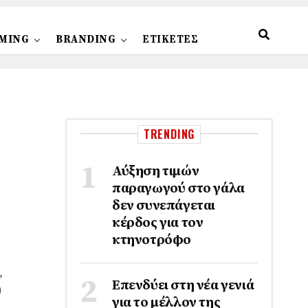
MING
BRANDING
ΕΤΙΚΕΤΕΣ
TRENDING
Αύξηση τιμών
παραγωγού στο γάλα
δεν συνεπάγεται
κέρδος για τον
κτηνοτρόφο
,
Επενδύει στη νέα γενιά
0
για το μέλλον της