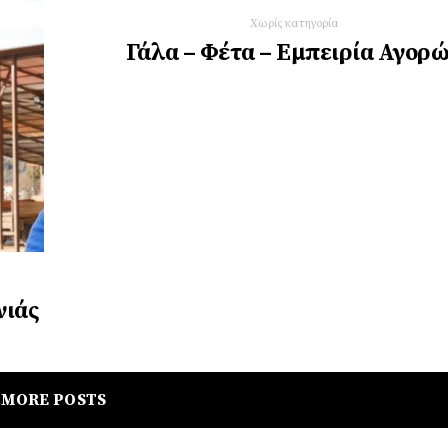
Χωρίς κατηγορία
Γάλα – Φέτα – Εμπειρία Αγορ
νιάς
MORE POSTS