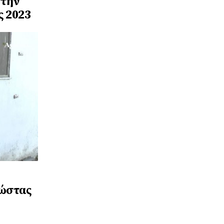
στην
ς 2023
Κώστας