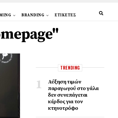
MING
BRANDING
ΕΤΙΚΕΤΕΣ
homepage"
TRENDING
Αύξηση τιμών
παραγωγού στο γάλα
δεν συνεπάγεται
κέρδος για τον
κτηνοτρόφο