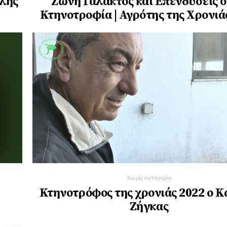
άλης
Ζώνη Γάλακτος και Επενδύσεις 
Κτηνοτροφία | Αγρότης της Χρονιά
Χωρίς κατηγορία
η
Κτηνοτρόφος της χρονιάς 2022 ο 
Ζήγκας