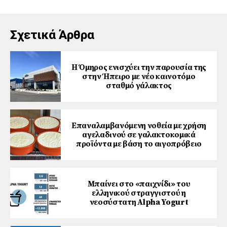
Σχετικά Άρθρα
Η Όμηρος ενισχύει την παρουσία της
στην Ήπειρο με νέο καινοτόμο
σταθμό γάλακτος
Επαναλαμβανόμενη νοθεία με χρήση
αγελαδινού σε γαλακτοκομικά
προϊόντα με βάση το αιγοπρόβειο
Μπαίνει στο «παιχνίδι» του
ελληνικού στραγγιστού η
νεοσύστατη Alpha Yogurt