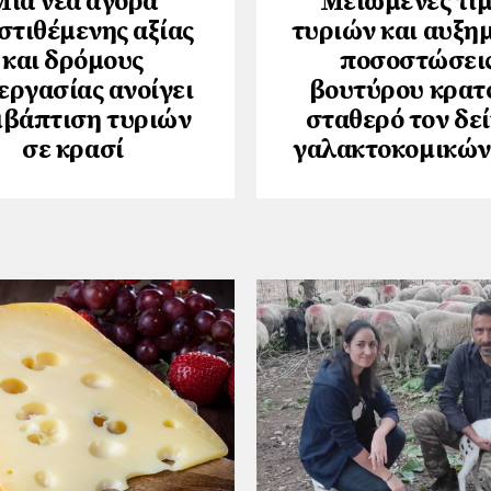
Μια νέα αγορά
Μειωμένες τιμ
στιθέμενης αξίας
τυριών και αυξη
και δρόμους
ποσοστώσει
εργασίας ανοίγει
βουτύρου κρατ
μβάπτιση τυριών
σταθερό τον δε
σε κρασί
γαλακτοκομικών