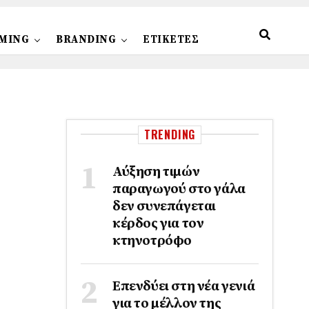
MING
BRANDING
ΕΤΙΚΕΤΕΣ
TRENDING
Αύξηση τιμών
παραγωγού στο γάλα
δεν συνεπάγεται
κέρδος για τον
κτηνοτρόφο
Επενδύει στη νέα γενιά
για το μέλλον της