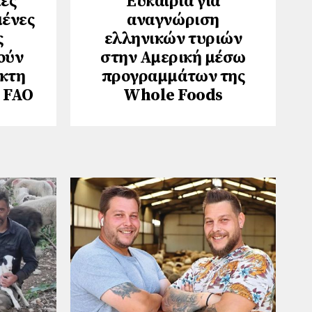
ές
Ευκαιρία για
μένες
αναγνώριση
ς
ελληνικών τυριών
ούν
στην Αμερική μέσω
ίκτη
προγραμμάτων της
 FAO
Whole Foods