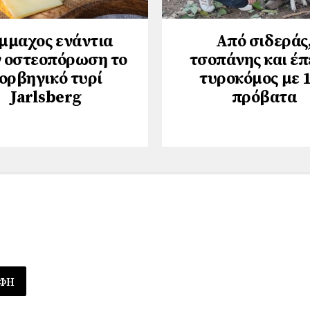
μμαχος ενάντια
Από σιδεράς
 οστεοπόρωση το
τσοπάνης και έπ
ορβηγικό τυρί
τυροκόμος με 
Jarlsberg
πρόβατα