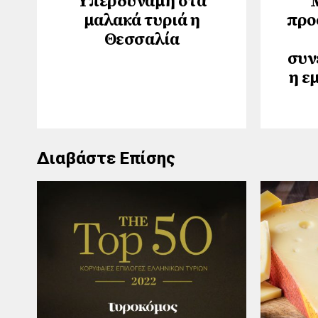
Yπερδύναμη στα
μαλακά τυριά η
προ
Θεσσαλία
συν
η ε
Διαβάστε Επίσης