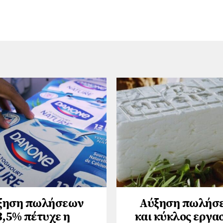
ξηση πωλήσεων
Αύξηση πωλήσ
3,5% πέτυχε η
και κύκλος εργα