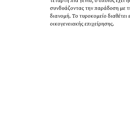
τέταρτη πια γενιά, ο οποίος έχει 
συνδυάζοντας την παράδοση µε τ
διανοµή. Το τυροκοµείο διαθέτει
οικογενειακής επιχείρησης.