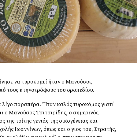
κίνησε να τυροκοµεί ήταν ο Mανούσος
πό τους κτηνοτρόφους του οροπεδίου.
ε λίγο παραπέρα. Ήταν καλός τυροκόµος γιατί
αι ο Μανούσος Τσιτσιρίδης, ο σηµερινός
της τρίτης γενιάς της οικογένειας και
ολής Ιωαννίνων, όπως και ο γιος του, Στρατής,