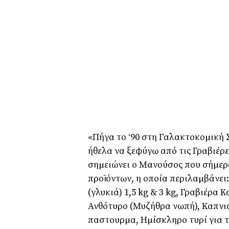
«Πήγα το ‘90 στη Γαλακτοκοµική 
ήθελα να ξεφύγω από τις Γραβιέρ
σηµειώνει ο Μανούσος που σήµερ
προϊόντων, η οποία περιλαµβάνει:
(γλυκιά) 1,5 kg & 3 kg, Γραβιέρα 
Ανθότυρο (Μυζήθρα νωπή), Καπνισ
παστουρµα, Ηµίσκληρο τυρί για τ