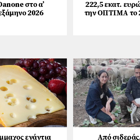
Danone στο α’
222,5 εκατ. ευρώ
εξάμηνο 2026
την ΟΠΤΙΜΑ το 
μμαχος ενάντια
Από σιδεράς