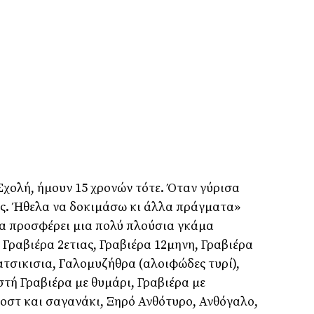
Σχολή, ήµουν 15 χρονών τότε. Όταν γύρισα
ες. Ήθελα να δοκιµάσω κι άλλα πράγµατα»
α προσφέρει µια πολύ πλούσια γκάµα
 Γραβιέρα 2ετιας, Γραβιέρα 12µηνη, Γραβιέρα
Κατσικισια, Γαλοµυζήθρα (αλοιφώδες τυρί),
τή Γραβιέρα µε θυµάρι, Γραβιέρα µε
οστ και σαγανάκι, Ξηρό Ανθότυρο, Ανθόγαλο,