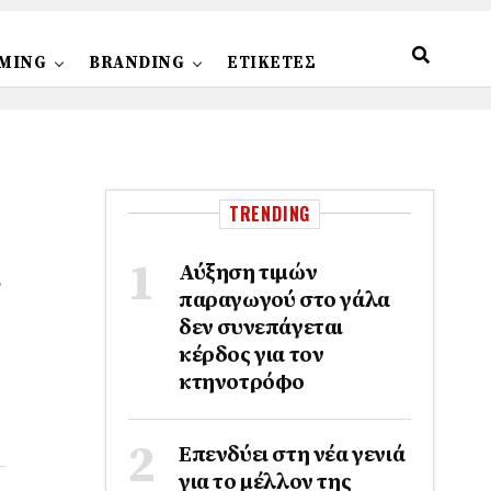
MING
BRANDING
ΕΤΙΚΕΤΕΣ
TRENDING
ς
Αύξηση τιμών
παραγωγού στο γάλα
δεν συνεπάγεται
κέρδος για τον
κτηνοτρόφο
Επενδύει στη νέα γενιά
για το μέλλον της