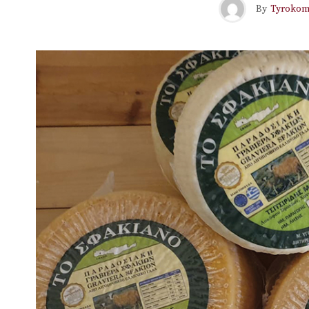
By
Tyrokom