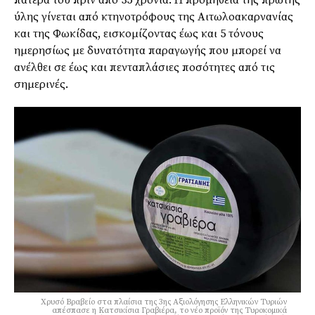
πατέρα του πριν από 35 χρόνια. Η προμήθεια της πρώτης
ύλης γίνεται από κτηνοτρόφους της Αιτωλοακαρνανίας
και της Φωκίδας, εισκομίζοντας έως και 5 τόνους
ημερησίως με δυνατότητα παραγωγής που μπορεί να
ανέλθει σε έως και πενταπλάσιες ποσότητες από τις
σημερινές.
Xρυσό Bραβείο στα πλαίσια της 3ης Aξιολόγησης Ελληνικών Τυριών
απέσπασε η Κατσικίσια Γραβιέρα, το νέο προϊόν της Τυροκομικά