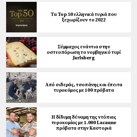
Τα Top 50 ελληνικά τυριά που
ξεχωρίζουν το 2022
Σύμμαχος ενάντια στην
οστεοπόρωση το νορβηγικό τυρί
Jarlsberg
Από σιδεράς, τσοπάνης και έπειτα
τυροκόμος με 100 πρόβατα
Η δίδυμη δύναμη της ντόπιας
τυροκομίας με 1.000 Lacaune
πρόβατα στην Καστοριά