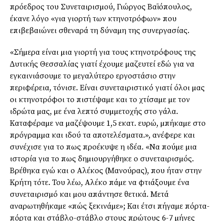
πρόεδρος του Συνεταιρισµού, Γιώργος Βαϊόπουλος,
έκανε λόγο «για γιορτή των κτηνοτρόφων» που
επιβεβαιώνει σθεναρά τη δύναµη της συνεργασίας.
«Σήµερα είναι µια γιορτή για τους κτηνοτρόφους της
∆υτικής Θεσσαλίας γιατί έχουµε µαζευτεί εδώ για να
εγκαινιάσουµε το µεγαλύτερο εργοστάσιο στην
περιφέρεια, τόνισε. Είναι συνεταιριστικό γιατί όλοι µας
οι κτηνοτρόφοι το πιστέψαµε και το χτίσαµε µε τον
ιδρώτα µας, µε ένα λεπτό συµµετοχής στο γάλα.
Καταφέραµε να µαζέψουµε 1,5 εκατ. ευρώ, µπήκαµε στο
πρόγραµµα και ιδού τα αποτελέσµατα.», ανέφερε και
συνέχισε για το πως προέκυψε η ιδέα. «Να πούµε µια
ιστορία για το πως δηµιουργήθηκε ο συνεταιρισµός.
Βρέθηκα εγώ και ο Αλέκος (Μανούρας), που ήταν στην
Κρήτη τότε. Του λέω, Αλέκο πάµε να φτιάξουµε ένα
συνεταιρισµό και µου απάντησε θετικά. Μετά
αναρωτηθήκαµε «πώς ξεκινάµε»; Και έτσι πήγαµε πόρτα-
πόρτα και στάβλο-στάβλο στους πρώτους 6-7 µήνες