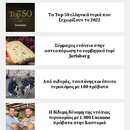
Τα Top 50 ελληνικά τυριά που
ξεχωρίζουν το 2022
Σύμμαχος ενάντια στην
οστεοπόρωση το νορβηγικό τυρί
Jarlsberg
Από σιδεράς, τσοπάνης και έπειτα
τυροκόμος με 100 πρόβατα
Η δίδυμη δύναμη της ντόπιας
τυροκομίας με 1.000 Lacaune
πρόβατα στην Καστοριά