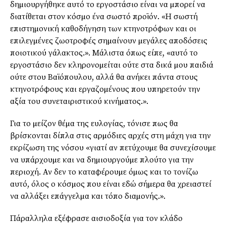
δηµιουργήθηκε αυτό το εργοστάσιο είναι να µπορεί να
διατίθεται στον κόσµο ένα σωστό προϊόν. «Η σωστή
επιστηµονική καθοδήγηση των κτηνοτρόφων και οι
επιλεγµένες ζωοτροφές σηµαίνουν µεγάλες αποδόσεις
ποιοτικού γάλακτος.». Μάλιστα όπως είπε, «αυτό το
εργοστάσιο δεν κληρονοµείται ούτε στα δικά µου παιδιά
ούτε στου Βαϊόπουλου, αλλά θα ανήκει πάντα στους
κτηνοτρόφους και εργαζοµένους που υπηρετούν την
αξία του συνεταιριστικού κινήµατος.».
Για το µείζον θέµα της ευλογίας, τόνισε πως θα
βρίσκονται δίπλα στις αρµόδιες αρχές στη µάχη για την
εκρίζωση της νόσου «γιατί αν πετύχουµε θα συνεχίσουµε
να υπάρχουµε και να δηµιουργούµε πλούτο για την
περιοχή. Αν δεν το καταφέρουµε όµως και το τονίζω
αυτό, όλος ο κόσµος που είναι εδώ σήµερα θα χρειαστεί
να αλλάξει επάγγελµα και τόπο διαµονής.».
Πάραλληλα εξέφρασε αισιοδοξία για τον κλάδο