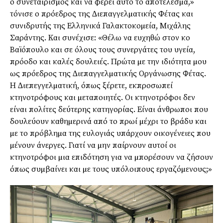
ο συνεταιρισµός και να φέρει αυτό το αποτέλεσµα,»
τόνισε ο πρόεδρος της ∆ιεπαγγελµατικής Φέτας και
συνιδρυτής της Ελληνικά Γαλακτοκοµεία, Μιχάλης
Σαράντης. Και συνέχισε: «Θέλω να ευχηθώ στον κο
Βαϊόπουλο και σε όλους τους συνεργάτες του υγεία,
πρόοδο και καλές δουλειές. Πρώτα µε την ιδιότητα µου
ως πρόεδρος της ∆ιεπαγγελµατικής Οργάνωσης Φέτας.
Η ∆ιεπεγγελµατική, όπως ξέρετε, εκπροσωπεί
κτηνοτρόφους και µεταποιητές. Οι κτηνοτρόφοι δεν
είναι πολίτες δεύτερης κατηγορίας. Είναι άνθρωποι που
δουλεύουν καθηµερινά από το πρωί µέχρι το βράδυ και
µε το πρόβληµα της ευλογιάς υπάρχουν οικογένειες που
µένουν άνεργες. Γιατί να µην παίρνουν αυτοί οι
κτηνοτρόφοι µια επιδότηση για να µπορέσουν να ζήσουν
όπως συµβαίνει και µε τους υπόλοιπους εργαζόµενους;»