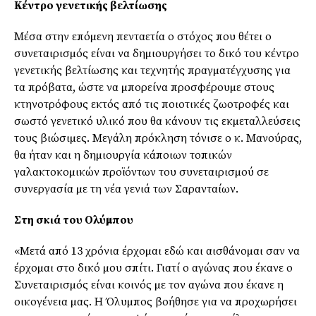
Κέντρο γενετικής βελτίωσης
Μέσα στην επόµενη πενταετία ο στόχος που θέτει ο
συνεταιρισµός είναι να δηµιουργήσει το δικό του κέντρο
γενετικής βελτίωσης και τεχνητής πραγµατέγχυσης για
τα πρόβατα, ώστε να µπορείνα προσφέρουµε στους
κτηνοτρόφους εκτός από τις ποιοτικές ζωοτροφές και
σωστό γενετικό υλικό που θα κάνουν τις εκµεταλλεύσεις
τους βιώσιµες. Μεγάλη πρόκληση τόνισε ο κ. Μανούρας,
θα ήταν και η δηµιουργία κάποιων τοπικών
γαλακτοκοµικών προϊόντων του συνεταιρισµού σε
συνεργασία µε τη νέα γενιά των Σαρανταίων.
Στη σκιά του Ολύµπου
«Μετά από 13 χρόνια έρχοµαι εδώ και αισθάνοµαι σαν να
έρχοµαι στο δικό µου σπίτι. Γιατί ο αγώνας που έκανε ο
Συνεταιρισµός είναι κοινός µε τον αγώνα που έκανε η
οικογένεια µας. Η Όλυµπος βοήθησε για να προχωρήσει