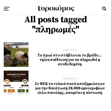
All posts tagged
"πληρωμές"
REPORTS
Το πρωί στο στάβλο και το βράδυ…
τηλεκπαίδευση για να πληρωθεί η
συνδεδεμένη
REPORTS
Σε ΦΕΚ τα τελικά ποσά αποζημιώσεων
για την θανάτωση 38.000 αμνοεριφίων
ελέω πανώλης, απομένει η πίστωση