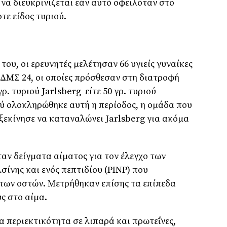
 να διευκρινίζεται εάν αυτό οφειλόταν στο
τε είδος τυριού.
 του, οι ερευνητές μελέτησαν 66 υγιείς γυναίκες
ο ΔΜΣ 24, οι οποίες πρόσθεσαν στη διατροφή
ρ. τυριού Jarlsberg είτε 50 γρ. τυριού
ύ ολοκληρώθηκε αυτή η περίοδος, η ομάδα που
εκίνησε να καταναλώνει Jarlsberg για ακόμα
αν δείγματα αίματος για τον έλεγχο των
ίνης και ενός πεπτιδίου (PINP) που
των οστών. Μετρήθηκαν επίσης τα επίπεδα
υς στο αίμα.
α περιεκτικότητα σε λιπαρά και πρωτεΐνες,