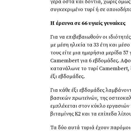
γερά οστά και δόντια, χωρίς όμως
συγκεκριμένο τυρί ή σε οποιοδήπο
Η έρευνα σε 66 υγιείς γυναίκες
Για να επιβεβαιωθούν οι ιδιότητές
με μέση ηλικία τα 33 έτη και μέσ
τους είτε μια ημερήσια μερίδα 57 γ
Camembert για 6 εβδομάδες. Αφο
κατανάλωνε το τυρί Camembert, ξ
έξι εβδομάδες.
Για κάθε έξι εβδομάδες λαμβάνοντ
βασικών πρωτεϊνών, της οστεοκαλσ
εμπλέκεται στον κύκλο εργασιών 
βιταμίνης Κ2 και τα επίπεδα λίπο
Τα δύο αυτά τυριά έχουν παρόμοι