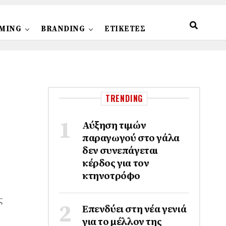
MING
BRANDING
ΕΤΙΚΕΤΕΣ
TRENDING
Αύξηση τιμών
παραγωγού στο γάλα
δεν συνεπάγεται
κέρδος για τον
κτηνοτρόφο
ς
Επενδύει στη νέα γενιά
για το μέλλον της