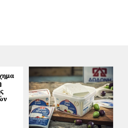
χημα
η
ς
ών