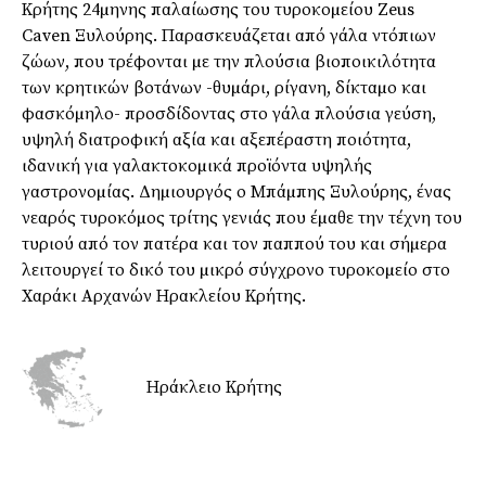
Κρήτης 24µηνης παλαίωσης του τυροκοµείου Zeus
Caven Ξυλούρης. Παρασκευάζεται από γάλα ντόπιων
ζώων, που τρέφονται µε την πλούσια βιοποικιλότητα
των κρητικών βοτάνων -θυµάρι, ρίγανη, δίκταµο και
φασκόµηλο- προσδίδοντας στο γάλα πλούσια γεύση,
υψηλή διατροφική αξία και αξεπέραστη ποιότητα,
ιδανική για γαλακτοκοµικά προϊόντα υψηλής
γαστρονοµίας. Δηµιουργός ο Μπάµπης Ξυλούρης, ένας
νεαρός τυροκόµος τρίτης γενιάς που έµαθε την τέχνη του
τυριού από τον πατέρα και τον παππού του και σήµερα
λειτουργεί το δικό του µικρό σύγχρονο τυροκοµείο στο
Χαράκι Αρχανών Ηρακλείου Κρήτης.
Ηράκλειο Κρήτης