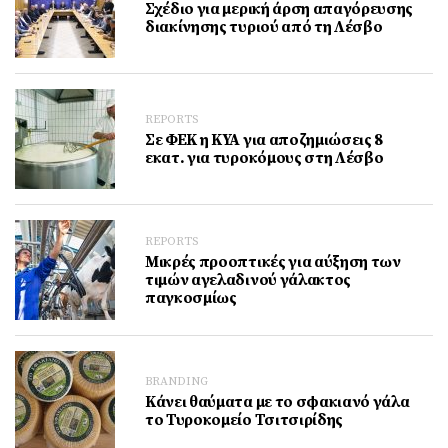
Σχέδιο για μερική άρση απαγόρευσης
διακίνησης τυριού από τη Λέσβο
REPORTS
Σε ΦΕΚ η ΚΥΑ για αποζημιώσεις 8
εκατ. για τυροκόμους στη Λέσβο
REPORTS
Μικρές προοπτικές για αύξηση των
τιμών αγελαδινού γάλακτος
παγκοσμίως
BRANDING
Κάνει θαύματα με το σφακιανό γάλα
το Τυροκομείο Τσιτσιρίδης