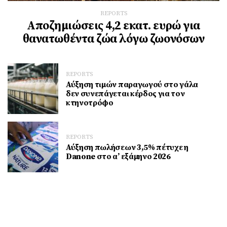
REPORTS
Αποζημιώσεις 4,2 εκατ. ευρώ για
θανατωθέντα ζώα λόγω ζωονόσων
REPORTS
Αύξηση τιμών παραγωγού στο γάλα
δεν συνεπάγεται κέρδος για τον
κτηνοτρόφο
REPORTS
Αύξηση πωλήσεων 3,5% πέτυχε η
Danone στο α’ εξάμηνο 2026