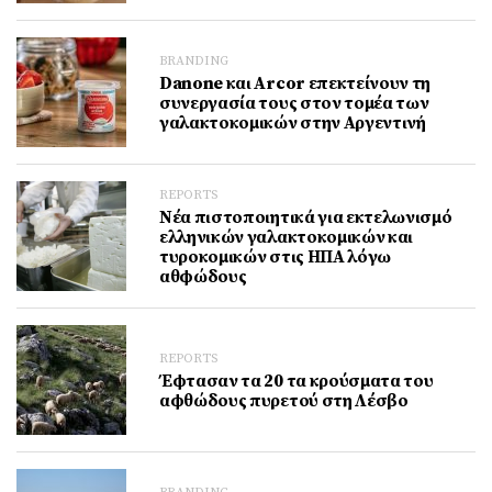
BRANDING
Danone και Arcor επεκτείνουν τη
συνεργασία τους στον τομέα των
γαλακτοκομικών στην Αργεντινή
REPORTS
Νέα πιστοποιητικά για εκτελωνισμό
ελληνικών γαλακτοκομικών και
τυροκομικών στις ΗΠΑ λόγω
αθφώδους
REPORTS
Έφτασαν τα 20 τα κρούσματα του
αφθώδους πυρετού στη Λέσβο