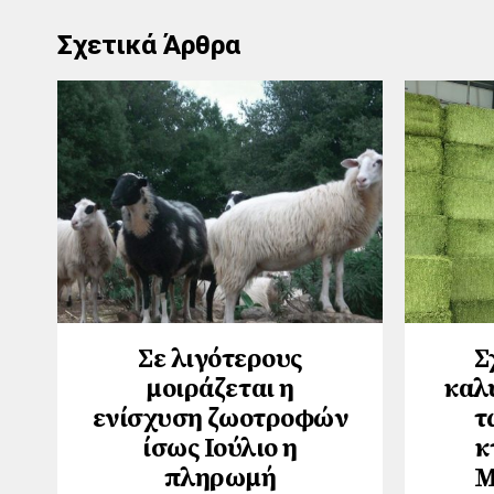
Σχετικά Άρθρα
Σε λιγότερους
Σ
μοιράζεται η
καλύ
ενίσχυση ζωοτροφών
τ
ίσως Ιούλιο η
κ
πληρωμή
Μ