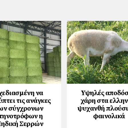
χεδιασμένη να
Υψηλές αποδόσ
πτει τις ανάγκες
χάρη στα ελλην
ων σύγχρονων
ψυχανθή πλούσι
τηνοτρόφων η
φαινολικά
ηδική Σερρών