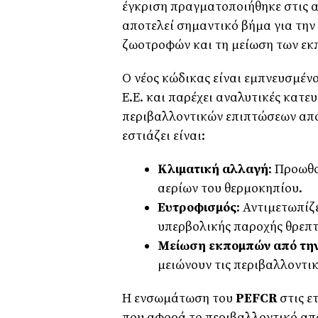
έγκριση πραγματοποιήθηκε στις α
αποτελεί σημαντικό βήμα για τη
ζωοτροφών και τη μείωση των εκ
Ο νέος κώδικας είναι εμπνευσμέν
Ε.Ε. και παρέχει αναλυτικές κατε
περιβαλλοντικών επιπτώσεων από 
εστιάζει είναι:
Κλιματική αλλαγή
: Προωθο
αερίων του θερμοκηπίου.
Ευτροφισμός
: Αντιμετωπίζ
υπερβολικής παροχής θρεπ
Μείωση εκπομπών από την
μειώνουν τις περιβαλλοντι
Η ενσωμάτωση του
PEFCR
στις ε
που αφορά το περιβαλλοντικό απ