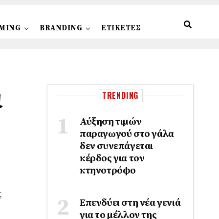
MING
BRANDING
ΕΤΙΚΕΤΕΣ
ι
TRENDING
Αύξηση τιμών
παραγωγού στο γάλα
δεν συνεπάγεται
κέρδος για τον
κτηνοτρόφο
ς
Επενδύει στη νέα γενιά
για το μέλλον της