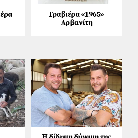
ιέρα
Γραβιέρα «1965»
Αρβανίτη
,
Η δίδυμη δύναμη της