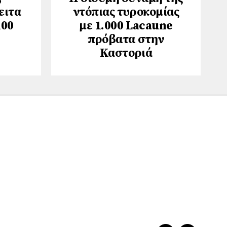
ειτα
ντόπιας τυροκομίας
100
με 1.000 Lacaune
πρόβατα στην
Καστοριά