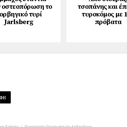
 οστεοπόρωση το
τσοπάνης και έπ
ορβηγικό τυρί
τυροκόμος με 
Jarlsberg
πρόβατα
οι Χρήσης
|
Προστασία Προσωπικών Δεδομένων