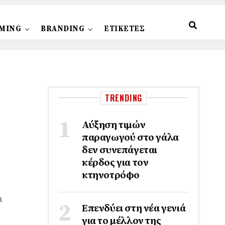
MING
BRANDING
ΕΤΙΚΕΤΕΣ
TRENDING
Αύξηση τιμών
παραγωγού στο γάλα
δεν συνεπάγεται
κέρδος για τον
κτηνοτρόφο
ι
Επενδύει στη νέα γενιά
για το μέλλον της