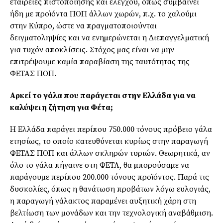
εταιρείες πιστοποίησης και ελέγχου, όπως συµβαίνει
ήδη µε προϊόντα ΠΟΠ άλλων χωρών, π.χ. το χαλούµι
στην Κύπρο, ώστε να πραγµατοποιούνται
δειγµατοληψίες και να ενηµερώνεται η ∆ιεπαγγελµατική
για τυχόν αποκλίσεις. Στόχος µας είναι να µην
επιτρέψουµε καµία παραβίαση της ταυτότητας της
ΦΕΤΑΣ ΠΟΠ.
Αρκεί το γάλα που παράγεται στην Ελλάδα για να
καλύψει η ζήτηση για Φέτα;
Η Ελλάδα παράγει περίπου 750.000 τόνους πρόβειο γάλα
ετησίως, το οποίο κατευθύνεται κυρίως στην παραγωγή
ΦΕΤΑΣ ΠΟΠ και άλλων σκληρών τυριών. Θεωρητικά, αν
όλο το γάλα πήγαινε στη ΦΕΤΑ, θα µπορούσαµε να
παράγουµε περίπου 200.000 τόνους προϊόντος. Παρά τις
δυσκολίες, όπως η θανάτωση προβάτων λόγω ευλογιάς,
η παραγωγή γάλακτος παραµένει αυξητική χάρη στη
βελτίωση των µονάδων και την τεχνολογική αναβάθµιση.