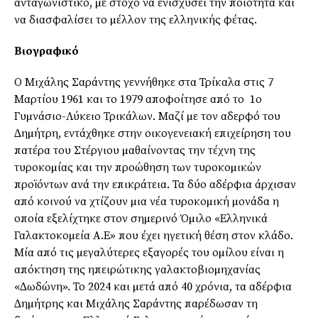
ανταγωνιστικό, µε στόχο να ενισχύσει την ποιότητα και
να διασφαλίσει το µέλλον της ελληνικής φέτας.
Βιογραφικό
Ο Μιχάλης Σαράντης γεννήθηκε στα Τρίκαλα στις 7
Μαρτίου 1961 και το 1979 αποφοίτησε από το 1ο
Γυµνάσιο-Λύκειο Τρικάλων. Μαζί µε τον αδερφό του
∆ηµήτρη, εντάχθηκε στην οικογενειακή επιχείρηση του
πατέρα του Στέργιου µαθαίνοντας την τέχνη της
τυροκοµίας και την προώθηση των τυροκοµικών
προϊόντων ανά την επικράτεια. Τα δύο αδέρφια άρχισαν
από κοινού να χτίζουν µια νέα τυροκοµική µονάδα η
οποία εξελίχτηκε στον σηµερινό Όµιλο «Ελληνικά
Γαλακτοκοµεία Α.Ε» που έχει ηγετική θέση στον κλάδο.
Μία από τις µεγαλύτερες εξαγορές του οµίλου είναι η
απόκτηση της ηπειρώτικης γαλακτοβιοµηχανίας
«∆ωδώνη». Το 2024 και µετά από 40 χρόνια, τα αδέρφια
∆ηµήτρης και Μιχάλης Σαράντης παρέδωσαν τη