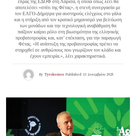
έδρας της Ε∆ΟΦ στη Λάρισα, η οποία όπως λέει θα
αποτελέσει «σπίτι της Φέτας», η στενή συνεργασία µε
τον ΕΛΓΟ-∆ήµητρα για αυστηρούς ελέγχους στο γάλα
και η στήριξη από τον κρατικό µηχανισµό για βελτίωση
των µονάδων και την τεχνολογική αναβάθµιση θα
παίξουν καίριο ρόλο στη βιωσιµότητα της ελληνικής
προβατοτροφίας και, κατ’ επέκταση, για την παραγωγή
Φέτας. «H ανάπτυξη της προβατοτροφίας πρέπει να
στηριχθεί σε ανθρώπους που γνωρίζουν τον κλάδο και
έχουν εµπειρία.», λέει χαρακτηριστικά.
By
Tyrokomos
Published
13 Δεκεμβρίου 2025