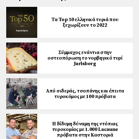
Τα Top 50 ελληνικά τυριά που
ξεχωρίζουν το 2022
Σύμμαχος ενάντια στην
οστεοπόρωση το νορβηγικό τυρί
Jarlsberg
Από σιδεράς, τσοπάνης και έπειτα
τυροκόμος με 100 πρόβατα
Η δίδυμη δύναμη της ντόπιας
τυροκομίας με 1.000 Lacaune
πρόβατα στην Καστοριά