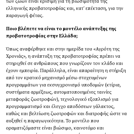
των ζώων είναι κρίσιµη για τη βιωσιµότητα της
ελληνικής προβατοτροφίας και, κατ’ επέκταση, για την
παραγωγή φέτας.
Ποιο βλέπετε να είναι το µοντέλο ανάπτυξης της
προβατοτροφίας στην Ελλάδα;
Όπως αναφέρθηκε και στην ηµερίδα του «Αγρότη της
Χρονιάς», η ανάπτυξη της προβατοτροφίας πρέπει να
στηριχθεί σε ανθρώπους που γνωρίζουν τον κλάδο και
έχουν εµπειρία. Παράλληλα, είναι απαραίτητη η στήριξη
από τον κρατικό µηχανισµό µέσω στοχευµένων
προγραµµάτων για εκσυγχρονισµό υποδοµών (κτίρια,
συστήµατα αρµέξεως, αυτοµατοποιηµένες ταινίες
µεταφοράς ζωοτροφών), τεχνολογικό εξοπλισµό για
προγραµµατισµό και έλεγχο αποδόσεων γάλακτος,
καθώς και βελτίωση ζωοτροφών και διατροφής ώστε να
αυξηθεί η παραγωγικότητα. Το µοντέλο που
οραµατιζόµαστε είναι βιώσιµο, καινοτόµο και