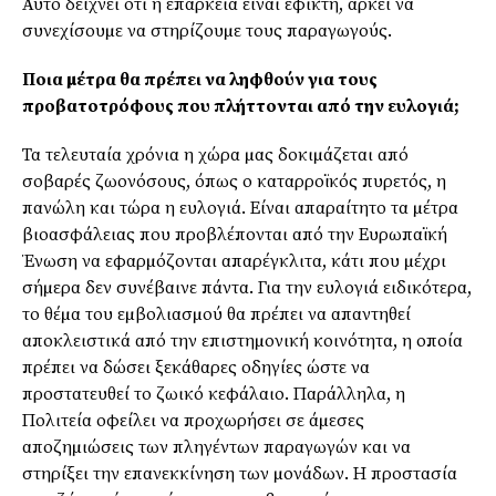
Αυτό δείχνει ότι η επάρκεια είναι εφικτή, αρκεί να
συνεχίσουµε να στηρίζουµε τους παραγωγούς.
Ποια µέτρα θα πρέπει να ληφθούν για τους
προβατοτρόφους που πλήττονται από την ευλογιά;
Τα τελευταία χρόνια η χώρα µας δοκιµάζεται από
σοβαρές ζωονόσους, όπως ο καταρροϊκός πυρετός, η
πανώλη και τώρα η ευλογιά. Είναι απαραίτητο τα µέτρα
βιοασφάλειας που προβλέπονται από την Ευρωπαϊκή
Ένωση να εφαρµόζονται απαρέγκλιτα, κάτι που µέχρι
σήµερα δεν συνέβαινε πάντα. Για την ευλογιά ειδικότερα,
το θέµα του εµβολιασµού θα πρέπει να απαντηθεί
αποκλειστικά από την επιστηµονική κοινότητα, η οποία
πρέπει να δώσει ξεκάθαρες οδηγίες ώστε να
προστατευθεί το ζωικό κεφάλαιο. Παράλληλα, η
Πολιτεία οφείλει να προχωρήσει σε άµεσες
αποζηµιώσεις των πληγέντων παραγωγών και να
στηρίξει την επανεκκίνηση των µονάδων. Η προστασία