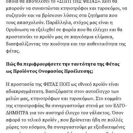
οποία θα αποτελέσει το «ΣΠΙΤΙ ΤΗΣ ΦΕΤΑΣ». Εκεί θα
µπορούν να συναντώνται κτηνοτρόφοι και τυροκόµοι, να
συζητούν και να βρίσκουν λύσεις στα ζητήµατα που
τους απασχολούν. Παράλληλα, στόχος µας είναι η
Οργάνωση να εξελιχθεί σε φορέα που θα ελέγχει και θα
προστατεύει το προϊόν µας σε παγκόσµια κλίµακα,
διασφαλίζοντας την ποιότητα και την αυθεντικότητα της
φέτας.
Πώς θα περιφρουρήσετε την ταυτότητα της Φέτας
ως Προϊόντος Ονοµασίας Προέλευσης;
Η προστασία της ΦΕΤΑΣ ΠΟΠ ως εθνικό προϊόν είναι
αδιαπραγµάτευτη. Βασιζόµαστε στον αυτοέλεγχο των
µελών µας, κτηνοτρόφων και τυροκόµων. Στο κοµµάτι
της κτηνοτροφίας θα συνεργαστούµε στενά µε τον ΕΛΓΟ-
∆ΗΜΗΤΡΑ για τον αυστηρό έλεγχο του γάλακτος. Όσον
αφορά το τελικό προϊόν , που βρίσκεται ήδη σε πολλές
χώρες του κόσµου, θα συνεργαστούµε µε εξειδικευµένες