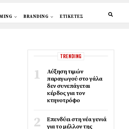
MING
BRANDING
ΕΤΙΚΕΤΕΣ
TRENDING
Αύξηση τιμών
παραγωγού στο γάλα
δεν συνεπάγεται
κέρδος για τον
κτηνοτρόφο
Επενδύει στη νέα γενιά
για το μέλλον της