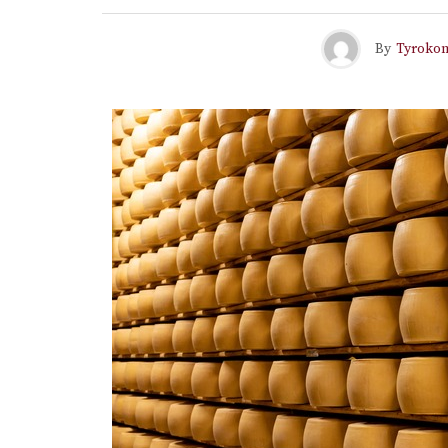
By
Tyroko