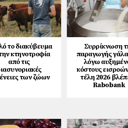
ό το διακύβευμα
Συρρίκνωση τ
 την κτηνοτροφία
παραγωγής γάλα
από τις
λόγω αυξημέν
διασυνοριακές
κόστους εισροών
ένειες των ζώων
τέλη 2026 βλέπ
Rabobank