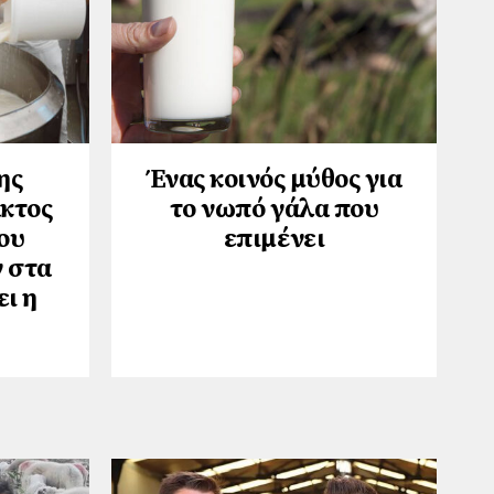
ης
Ένας κοινός μύθος για
κτος
το νωπό γάλα που
ου
επιμένει
 στα
ει η