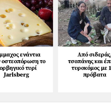
μμαχος ενάντια
Από σιδεράς
 οστεοπόρωση το
τσοπάνης και έπ
ορβηγικό τυρί
τυροκόμος με 
Jarlsberg
πρόβατα