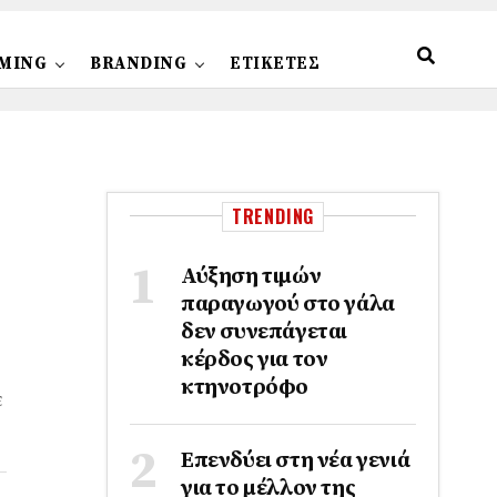
MING
BRANDING
ΕΤΙΚΕΤΕΣ
TRENDING
Αύξηση τιμών
παραγωγού στο γάλα
δεν συνεπάγεται
κέρδος για τον
κτηνοτρόφο
ε
Επενδύει στη νέα γενιά
για το μέλλον της