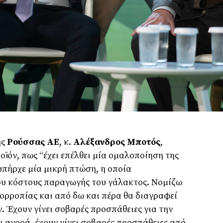
ης
Ρούσσας ΑΕ
, κ.
Αλέξανδρος Μποτός
,
οϊόν, πως “έχει επέλθει μία ομαλοποίηση της
υπήρχε μία μικρή πτώση, η οποία
του κόστους παραγωγής του γάλακτος. Νομίζω
σορροπίας και από δω και πέρα θα διαγραφεί
ν. Έχουν γίνει σοβαρές προσπάθειες για την
ι αγορά, έχουν γίνει σοβαρές προσπάθειες από