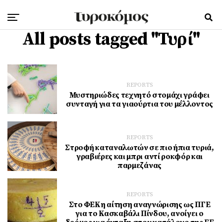
All posts tagged "Τυρί"
REPORTS
Μυστηριώδες τεχνητό στομάχι γράφει
συνταγή για τα γιαούρτια του μέλλοντος
REPORTS
Στροφή καταναλωτών σε πιο ήπια τυριά,
γραβιέρες και μπρι αντί ροκφόρ και
παρμεζάνας
REPORTS
Στο ΦΕΚ η αίτηση αναγνώρισης ως ΠΓΕ
για το Κασκαβάλι Πίνδου, ανοίγει ο