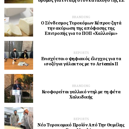
δρόμος για ένταξη στον κατάλογο της ΕΕ
BRANDING
Ο Σύνδεσμος Τυροκόμων Κύπρου ζητά
την ακύρωση της απόφασης της
Επιτροπής για το ΠΟΠ «Χαλλούμι»
REPORTS
Ενισχύεται ο ψηφιακός έλεγχος για τα
ισοζύγια γάλακτος με το Artemis ΙΙ
BRANDING
Κυοφορείται γαλλικό ντηλ με τη φέτα
Χαλκιδικής
REPORTS
Νέο Τυροκομικό Προϊόν Από Την Θυμέλης