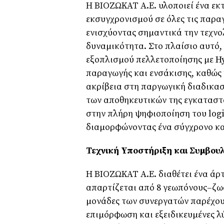
Η ΒΙΟΖΩΚΑΤ Α.Ε. υλοποιεί ένα ε
εκσυγχρονισµού σε όλες τις παραγ
ενισχύοντας σηµαντικά την τεχνο
δυναµικότητα. Στο πλαίσιο αυτό,
εξοπλισµού πελλετοποίησης µε H
παραγωγής και ενσάκισης, καθώς 
ακρίβεια στη παργωγική διαδικασ
των αποθηκευτικών της εγκαταστ
στην πλήρη ψηφιοποίηση του logi
διαµορφώνοντας ένα σύγχρονο κα
Τεχνική Υποστήριξη και Συµβου
Η ΒΙΟΖΩΚΑΤ Α.Ε. διαθέτει ένα άρ
απαρτίζεται από 8 γεωπόνους–ζωοτ
µονάδες των συνεργατών παρέχου
επιµόρφωση και εξειδικευµένες λ