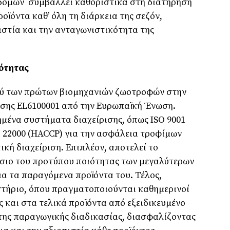
δοµών συµβάλλει καθοριστικά στη διατήρηση
οϊόντα καθ’ όλη τη διάρκεια της σεζόν,
ιστία και την ανταγωνιστικότητα της
ότητας
ξύ των πρώτων βιοµηχανιών ζωοτροφών στην
σης EL6100001 από την Ευρωπαϊκή Ένωση.
µένα συστήµατα διαχείρισης, όπως ISO 9001
O 22000 (HACCP) για την ασφάλεια τροφίµων
ική διαχείριση. Επιπλέον, αποτελεί το
σιο του προτύπου ποιότητας των µεγαλύτερων
α τα παραγόµενα προϊόντα του. Τέλος,
στήριο, όπου πραγµατοποιούνται καθηµερινοί
ες και στα τελικά προϊόντα από εξειδικευµένο
 της παραγωγικής διαδικασίας, διασφαλίζοντας