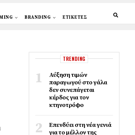
MING
BRANDING
ΕΤΙΚΕΤΕΣ
TRENDING
Αύξηση τιμών
παραγωγού στο γάλα
δεν συνεπάγεται
κέρδος για τον
κτηνοτρόφο
Επενδύει στη νέα γενιά
η
για το μέλλον της