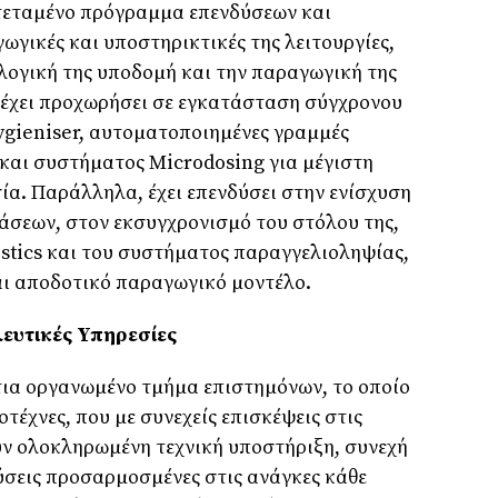
κτεταµένο πρόγραµµα επενδύσεων και
ωγικές και υποστηρικτικές της λειτουργίες,
λογική της υποδοµή και την παραγωγική της
 έχει προχωρήσει σε εγκατάσταση σύγχρονου
ygieniser, αυτοµατοποιηµένες γραµµές
και συστήµατος Microdosing για µέγιστη
ία. Παράλληλα, έχει επενδύσει στην ενίσχυση
άσεων, στον εκσυγχρονισµό του στόλου της,
stics και του συστήµατος παραγγελιοληψίας,
ι αποδοτικό παραγωγικό µοντέλο.
λευτικές Υπηρεσίες
τια οργανωµένο τµήµα επιστηµόνων, το οποίο
έχνες, που µε συνεχείς επισκέψεις στις
ν ολοκληρωµένη τεχνική υποστήριξη, συνεχή
ύσεις προσαρµοσµένες στις ανάγκες κάθε