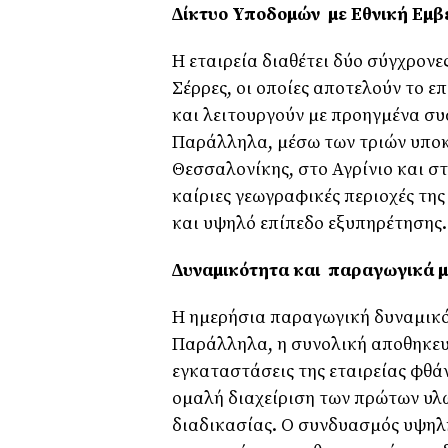
∆ίκτυο Υποδοµών µε Εθνική Εµβ
Η εταιρεία διαθέτει δύο σύγχρονε
Σέρρες, οι οποίες αποτελούν το 
και λειτουργούν µε προηγµένα συ
Παράλληλα, µέσω των τριών υπο
Θεσσαλονίκης, στο Αγρίνιο και σ
καίριες γεωγραφικές περιοχές τη
και υψηλό επίπεδο εξυπηρέτησης.
∆υναµικότητα και παραγωγικά 
Η ηµερήσια παραγωγική δυναµικότη
Παράλληλα, η συνολική αποθηκευτ
εγκαταστάσεις της εταιρείας φθάν
οµαλή διαχείριση των πρώτων υλ
διαδικασίας. Ο συνδυασµός υψηλ