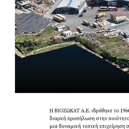
Η ΒΙΟΖΩΚΑΤ Α.Ε. ιδρύθηκε το 196
διαρκή προσήλωση στην ποιότητα,
µια δυναµική τοπική επιχείρηση σ