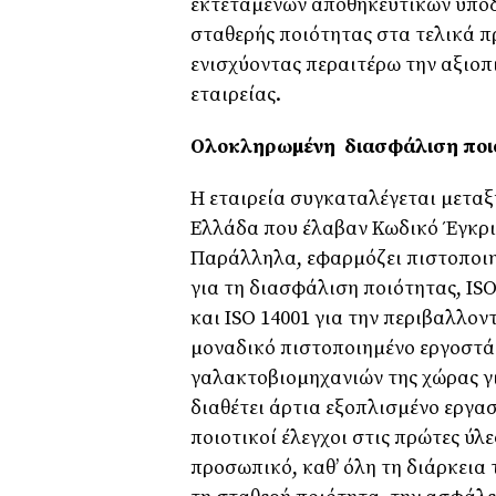
εκτεταµένων αποθηκευτικών υπο
σταθερής ποιότητας στα τελικά πρ
ενισχύοντας περαιτέρω την αξιοπ
εταιρείας.
Ολοκληρωµένη διασφάλιση ποι
Η εταιρεία συγκαταλέγεται µετα
Ελλάδα που έλαβαν Κωδικό Έγκρι
Παράλληλα, εφαρµόζει πιστοποιη
για τη διασφάλιση ποιότητας, IS
και ISO 14001 για την περιβαλλοντ
µοναδικό πιστοποιηµένο εργοστά
γαλακτοβιοµηχανιών της χώρας γι
διαθέτει άρτια εξοπλισµένο εργα
ποιοτικοί έλεγχοι στις πρώτες ύλ
προσωπικό, καθ’ όλη τη διάρκεια