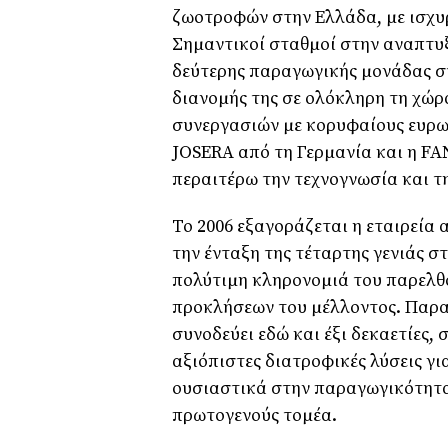
ζωοτροφών στην Ελλάδα, µε ισχυρ
Σηµαντικοί σταθµοί στην αναπτυξ
δεύτερης παραγωγικής µονάδας στ
διανοµής της σε ολόκληρη τη χώρ
συνεργασιών µε κορυφαίους ευρωπ
JOSERA από τη Γερµανία και η FA
περαιτέρω την τεχνογνωσία και τ
Το 2006 εξαγοράζεται η εταιρεία
την ένταξη της τέταρτης γενιάς στ
πολύτιµη κληρονοµιά του παρελθ
προκλήσεων του µέλλοντος. Παρα
συνοδεύει εδώ και έξι δεκαετίες,
αξιόπιστες διατροφικές λύσεις γ
ουσιαστικά στην παραγωγικότητα
πρωτογενούς τοµέα.