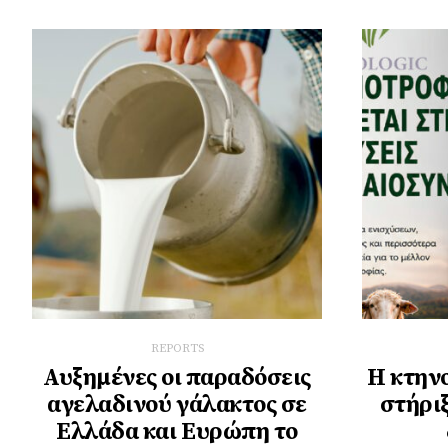
REPORTS
Αυξημένες οι παραδόσεις
Η κτην
αγελαδινού γάλακτος σε
στήριξ
Ελλάδα και Ευρώπη το