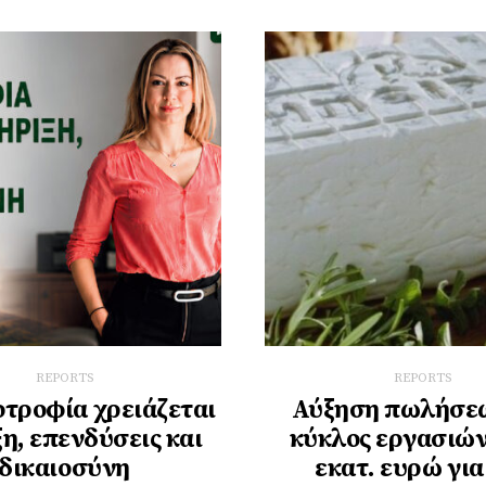
REPORTS
REPORTS
οτροφία χρειάζεται
Αύξηση πωλήσεω
η, επενδύσεις και
κύκλος εργασιών
δικαιοσύνη
εκατ. ευρώ για