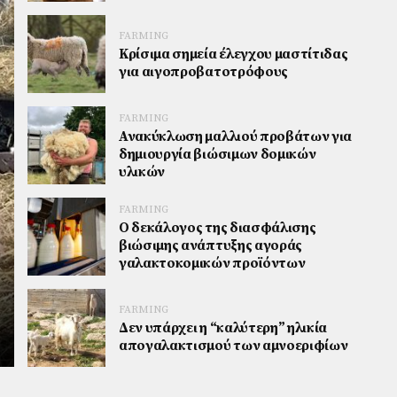
FARMING
Κρίσιμα σημεία έλεγχου μαστίτιδας
για αιγοπροβατοτρόφους
FARMING
Ανακύκλωση μαλλιού προβάτων για
δημιουργία βιώσιμων δομικών
υλικών
FARMING
Ο δεκάλογος της διασφάλισης
βιώσιμης ανάπτυξης αγοράς
γαλακτοκομικών προϊόντων
FARMING
Δεν υπάρχει η “καλύτερη” ηλικία
απογαλακτισμού των αμνοεριφίων