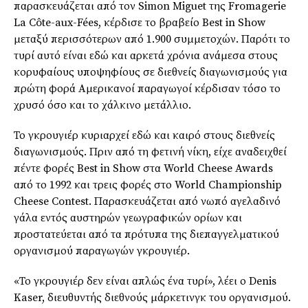
παρασκευάζεται από τον Simon Miguet της Fromagerie
La Côte-aux-Fées, κέρδισε το βραβείο Best in Show
μεταξύ περισσότερων από 1.900 συμμετοχών. Παρότι το
τυρί αυτό είναι εδώ και αρκετά χρόνια ανάμεσα στους
κορυφαίους υποψηφίους σε διεθνείς διαγωνισμούς για
πρώτη φορά Αμερικανοί παραγωγοί κέρδισαν τόσο το
χρυσό όσο και το χάλκινο μετάλλιο.
Το γκρουγιέρ κυριαρχεί εδώ και καιρό στους διεθνείς
διαγωνισμούς. Πριν από τη φετινή νίκη, είχε αναδειχθεί
πέντε φορές Best in Show στα World Cheese Awards
από το 1992 και τρεις φορές στο World Championship
Cheese Contest. Παρασκευάζεται από νωπό αγελαδινό
γάλα εντός αυστηρών γεωγραφικών ορίων και
προστατεύεται από τα πρότυπα της διεπαγγελματικού
οργανισμού παραγωγών γκρουγιέρ.
«Το γκρουγιέρ δεν είναι απλώς ένα τυρί», λέει ο Denis
Kaser, διευθυντής διεθνούς μάρκετινγκ του οργανισμού.