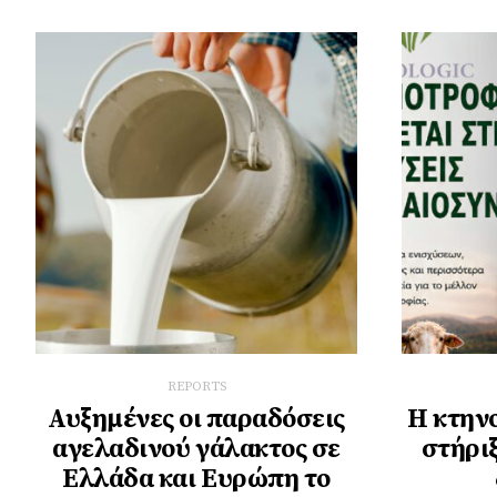
REPORTS
Αυξημένες οι παραδόσεις
Η κτην
αγελαδινού γάλακτος σε
στήριξ
Ελλάδα και Ευρώπη το