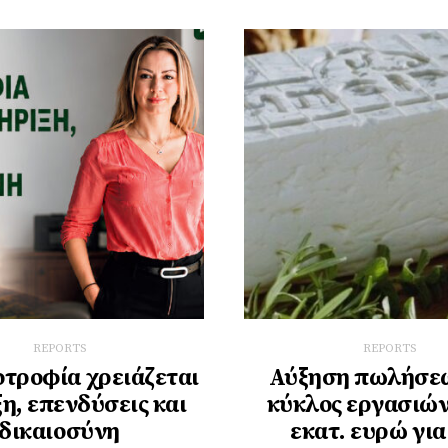
REPORTS
REPORTS
οτροφία χρειάζεται
Αύξηση πωλήσεω
η, επενδύσεις και
κύκλος εργασιών
δικαιοσύνη
εκατ. ευρώ για