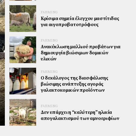
FARMING
Κρίσιμα σημεία έλεγχου μαστίτιδας
για αιγοπροβατοτρόφους
FARMING
Ανακύκλωση μαλλιού προβάτων για
δημιουργία βιώσιμων δομικών
υλικών
FARMING
Ο δεκάλογος της διασφάλισης
βιώσιμης ανάπτυξης αγοράς
γαλακτοκομικών προϊόντων
FARMING
Δεν υπάρχει η “καλύτερη” ηλικία
απογαλακτισμού των αμνοεριφίων